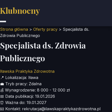
Klubnocny
Strona główna
>
Oferty pracy
>
Specjalista ds.
Zdrowia Publicznego
Specjalista ds. Zdrowia
Publicznego
Iławska Praktyka Zdrowotna
📍
Lokalizacja:
Iława
💼
Tryb pracy:
Zdalna
💰
Wynagrodzenie:
8 000 - 12 000 zł
📅
Data publikacji:
19.01.2026
⏰
Ważna do:
19.01.2027
📧
Kontakt:
rekrutacja@ilawskapraktykazdrowotna.pl