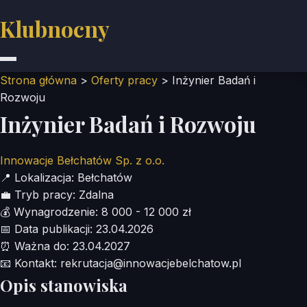
Klubnocny
Strona główna
>
Oferty pracy
>
Inżynier Badań i
Rozwoju
Inżynier Badań i Rozwoju
Innowacje Bełchatów Sp. z o.o.
📍
Lokalizacja:
Bełchatów
💼
Tryb pracy:
Zdalna
💰
Wynagrodzenie:
8 000 - 12 000 zł
📅
Data publikacji:
23.04.2026
⏰
Ważna do:
23.04.2027
📧
Kontakt:
rekrutacja@innowacjebelchatow.pl
Opis stanowiska